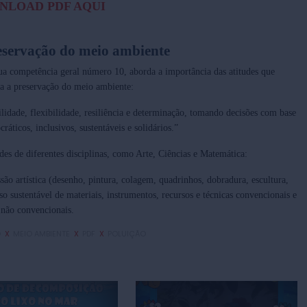
NLOAD PDF AQUI
servação do meio ambiente
sua
competência geral
número 10, aborda a importância das atitudes que
a a preservação do meio ambiente:
dade, flexibilidade, resiliência e determinação,
tomando decisões com base
cráticos, inclusivos,
sustentáveis
e solidários.”
des de diferentes disciplinas, como Arte, Ciências e Matemática:
ão artística (desenho, pintura, colagem, quadrinhos, dobradura, escultura,
so sustentável de materiais
, instrumentos, recursos e técnicas convencionais e
não convencionais.
O
X
MEIO AMBIENTE
X
PDF
X
POLUIÇÃO