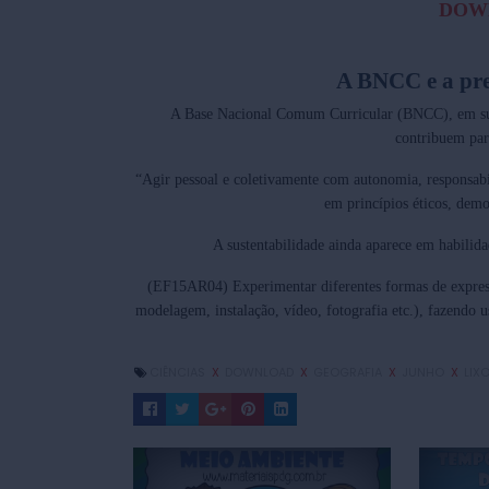
DOW
A BNCC e a pre
A Base Nacional Comum Curricular (BNCC), em 
contribuem par
“
Agir pessoal e coletivamente
com autonomia, responsabili
em princípios
éticos, demo
A sustentabilidade ainda aparece em habilida
(EF15AR04)
Experimentar diferentes formas de express
modelagem, instalação, vídeo, fotografia etc.),
fazendo u
CIÊNCIAS
X
DOWNLOAD
X
GEOGRAFIA
X
JUNHO
X
LIX