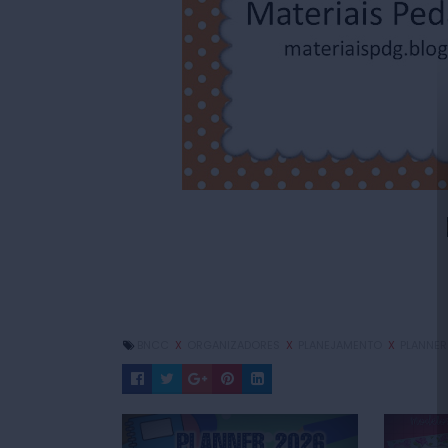
BNCC
X
ORGANIZADORES
X
PLANEJAMENTO
X
PLANNER